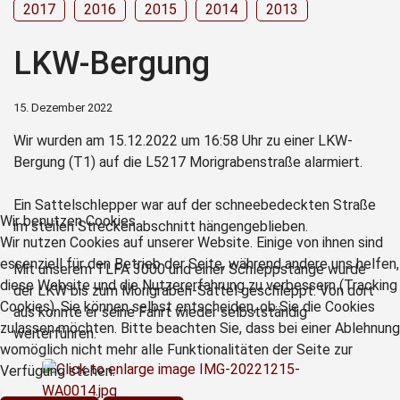
2017
2016
2015
2014
2013
LKW-Bergung
15. Dezember 2022
Wir wurden am 15.12.2022 um 16:58 Uhr zu einer LKW-
Bergung (T1) auf die L5217 Morigrabenstraße alarmiert.
Ein Sattelschlepper war auf der schneebedeckten Straße
Wir benutzen Cookies
im steilen Streckenabschnitt hängengeblieben.
Wir nutzen Cookies auf unserer Website. Einige von ihnen sind
essenziell für den Betrieb der Seite, während andere uns helfen,
Mit unserem TLFA 3000 und einer Schleppstange wurde
diese Website und die Nutzererfahrung zu verbessern (Tracking
der LKW bis zum Morigraben-Sattel geschleppt. Von dort
Cookies). Sie können selbst entscheiden, ob Sie die Cookies
aus konnte er seine Fahrt wieder selbstständig
zulassen möchten. Bitte beachten Sie, dass bei einer Ablehnung
weiterführen.
womöglich nicht mehr alle Funktionalitäten der Seite zur
Verfügung stehen.